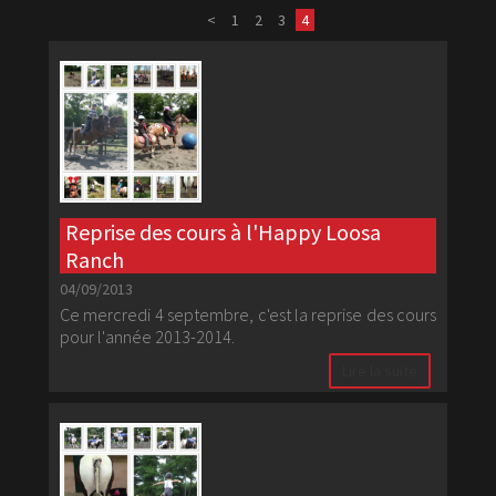
<
1
2
3
4
Reprise des cours à l'Happy Loosa
Ranch
04/09/2013
Ce mercredi 4 septembre, c'est la reprise des cours
pour l'année 2013-2014.
Lire la suite