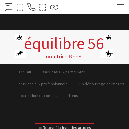
équilibre 56
monitrice BEES1
accueil
services aux particuliers
services aux professionnels
Un débourrage en images
localisation et contact
Liens
☰
Retour à la liste des articles